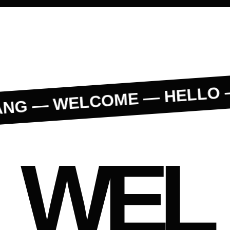
NG — WELCOME — HELLO —
WEL