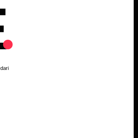
E
dari